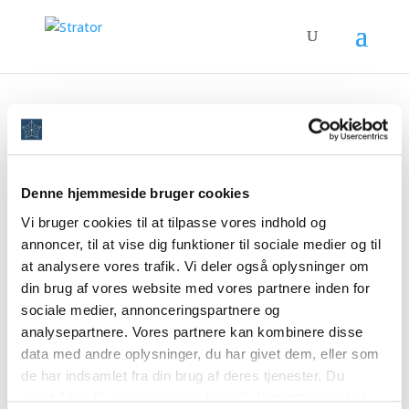
Denne hjemmeside bruger cookies
Strator’s Swiss Knife: Meet Christian – Sales
and IT Consultant
Vi bruger cookies til at tilpasse vores indhold og
by
Jens Coopman
|
24-Jul-2026
|
Experts & Expertise
annoncer, til at vise dig funktioner til sociale medier og til
at analysere vores trafik. Vi deler også oplysninger om
Christian is a new addition to the Strator team, having
din brug af vores website med vores partnere inden for
been with Strator since 2024, and is here to bring
sociale medier, annonceringspartnere og
some young blood into the company. With his bright
analysepartnere. Vores partnere kan kombinere disse
smile, youthful attitude and endless cute pictures of
data med andre oplysninger, du har givet dem, eller som
his baby, Christian brings energy to the office like no...
de har indsamlet fra din brug af deres tjenester. Du
samtykker til vores cookies, hvis du fortsætter med at