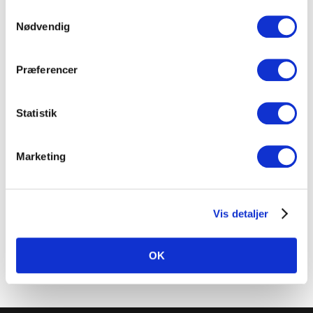
anvende vores hjemmeside.
Samtykkevalg
Nødvendig
Strator’s Document Migration Methodology:
GxP-Ready
Præferencer
by
Jens Coopman
|
8-Jun-2026
|
Experts & Expertise
Statistik
Marketing
Strator’s Expertise in SMART Migration
by
Jens Coopman
|
4-Jun-2026
|
Cases
,
Experts &
Expertise
Vis detaljer
OK
Dansk