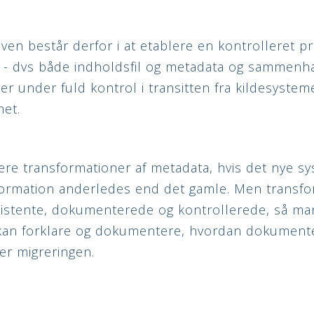
ven består derfor i at etablere en kontrolleret p
- dvs både indholdsfil og metadata og sammen
 er under fuld kontrol i transitten fra kildesysteme
et.
re transformationer af metadata, hvis det nye s
formation anderledes end det gamle. Men transf
istente, dokumenterede og kontrollerede, så ma
kan forklare og dokumentere, hvordan dokumente
r migreringen.